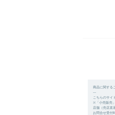
商品に関する
---
こちらのサイ
※「小売販売
店舗（売店直通）0
お問合せ受付時間／